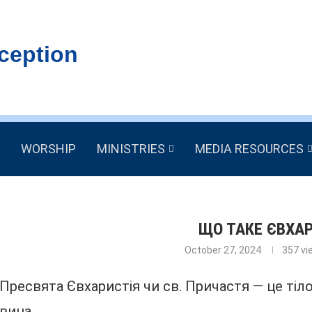
ception
WORSHIP
MINISTRIES
MEDIA RESOURCES
ЩО ТАКЕ ЄВХАР
October 27, 2024
357
vi
Пресвята Євхаристія чи св. Причастя — це тіло 
вина.