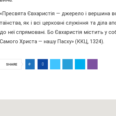
«Пресвята Євхаристія — джерело і вершина вс
таїнства, як і всі церковні служіння та діла а
до неї спрямовані. Бо Євхаристія містить у с
Самого Христа — нашу Пасху» (ККЦ, 1324).
0
SHARE