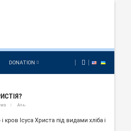
DONATION
ИСТІЯ?
ews
A+
A-
і кров Ісуса Христа під видами хліба і