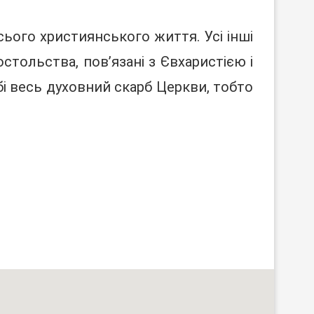
ього християнського життя. Усі інші
постольства, пов’язані з Євхаристією і
обі весь духовний скарб Церкви, тобто