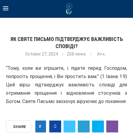
ЯК СВЯТЕ ПИСЬМО ПІДТВЕРДЖУЄ ВАЖЛИВІСТЬ
СПОВІДІ?
October 27, 2024
258
views
A+
A-
“Тому, коли ви згрішите, і підете перед Господом,
попросіть прощення, і Він простить вам.” (1 Івана 1:9)
Цей вірш підтверджує важливість сповіді для
отримання прощення і відновлення стосунків з
Богом. Святе Письмо заохочує віруючих до покаяння.
0
SHARE