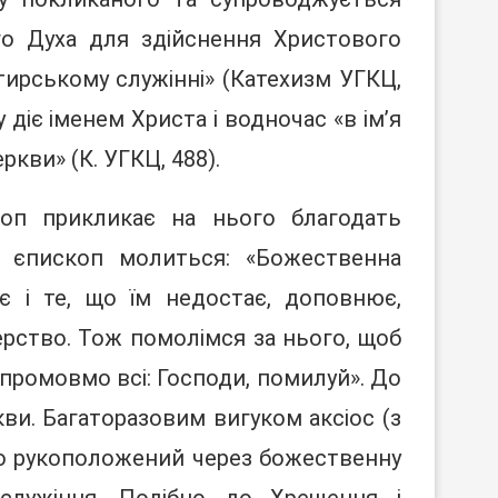
о Духа для здійснення Христового
тирському служінні» (Катехизм УГКЦ,
діє іменем Христа і водночас «в ім’я
ркви» (К. УГКЦ, 488).
коп прикликає на нього благодать
а, єпископ молиться: «Божественна
 і те, що їм недостає, доповнює,
ерство. Тож помолімся за нього, щоб
 промовмо всі: Господи, помилуй». До
и. Багаторазовим вигуком аксіос (з
що рукоположений через божественну