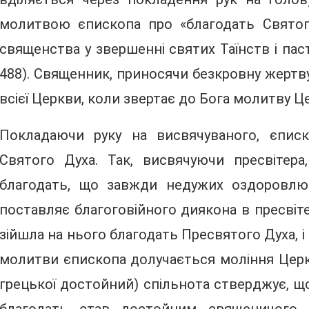
молитвою єпископа про «благодать Святог
священства у звершенні святих Таїнств і пас
488). Священник, приносячи безкровну жертву 
всієї Церкви, коли звертає до Бога молитву Це
Покладаючи руку на висвячуваного, єпис
Святого Духа. Так, висвячуючи пресвітер
благодать, що завжди недужих оздоровлює
поставляє благоговійного диякона в пресвіт
зійшла на нього благодать Пресвятого Духа, і
молитви єпископа долучається моління Церкв
грецької достойний) спільнота стверджує, 