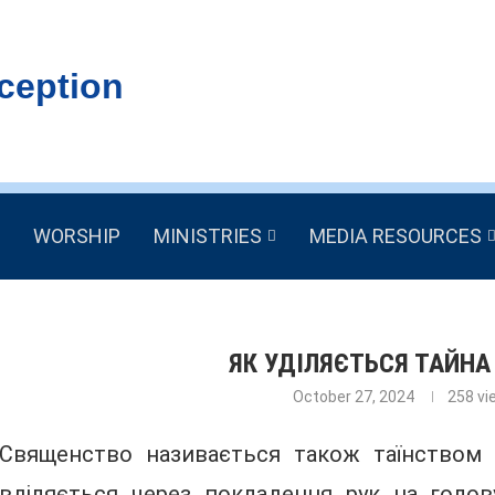
ception
WORSHIP
MINISTRIES
MEDIA RESOURCES
ЯК УДІЛЯЄТЬСЯ ТАЙН
October 27, 2024
258
vi
Священство називається також таїнством 
вділяється через покладення рук на голо