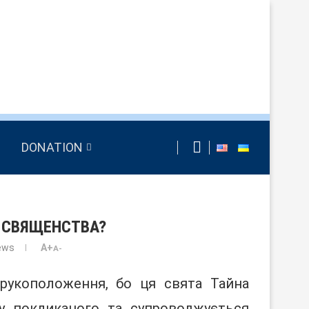
DONATION
А СВЯЩЕНСТВА?
ews
A+
A-
рукоположення, бо ця свята Тайна
ву покликаного та супроводжується