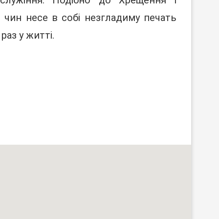
служіння. Подібно до Хрещення і
чин несе в собі незгладиму печать
раз у житті.