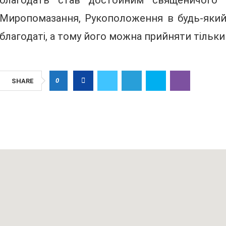
благодать став достойним священичого 
Миропомазання, Рукоположення в будь-який 
благодаті, а тому його можна прийняти тільки 
0
SHARE