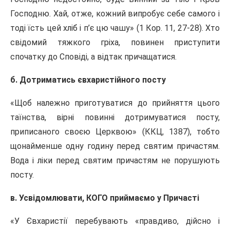
Господню. Хай, отже, кожний випробує себе самого і
тоді їсть цей хліб і п’є цю чашу» (1 Кор. 11, 27-28). Хто
свідомий тяжкого гріха, повинен приступити
спочатку до Сповіді, а відтак причащатися.
б. Дотриматись євхаристійного посту
«Щоб належно приготуватися до прийняття цього
таїнства, вірні повинні дотримуватися посту,
приписаного своєю Церквою» (ККЦ, 1387), тобто
щонайменше одну годину перед святим причастям.
Вода і ліки перед святим причастям не порушують
посту.
в. Усвідомлювати, КОГО приймаємо у Причасті
«У Євхаристії перебувають «правдиво, дійсно і