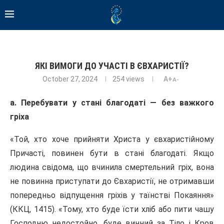
ЯКІ ВИМОГИ ДО УЧАСТІ В ЄВХАРИСТІЇ?
October 27, 2024
254
views
A+
A-
а. Перебувати у стані благодаті — без важкого
гріха
«Той, хто хоче прийняти Христа у євхаристійному
Причасті, повинен бути в стані благодаті. Якщо
людина свідома, що вчинила смертельний гріх, вона
не повинна приступати до Євхаристії, не отримавши
попередньо відпущення гріхів у таїнстві Покаяння»
(ККЦ, 1415). «Тому, хто буде їсти хліб або пити чашу
Господню недостойно, буде винний за Тіло і Кров