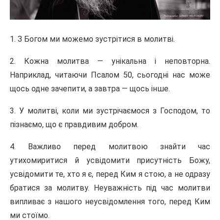
1. З Богом ми можемо зустрітися в молитві.
2. Кожна молитва — унікальна і неповторна.
Наприклад, читаючи Псалом 50, сьогодні нас може
щось одне зачепити, а завтра — щось інше.
3. У молитві, коли ми зустрічаємося з Господом, то
пізнаємо, що є правдивим добром.
4. Важливо перед молитвою знайти час
утихомиритися й усвідомити присутність Божу,
усвідомити те, хто я є, перед Ким я стою, а не одразу
братися за молитву. Неуважність під час молитви
випливає з нашого неусвідомлення того, перед Ким
ми стоїмо.