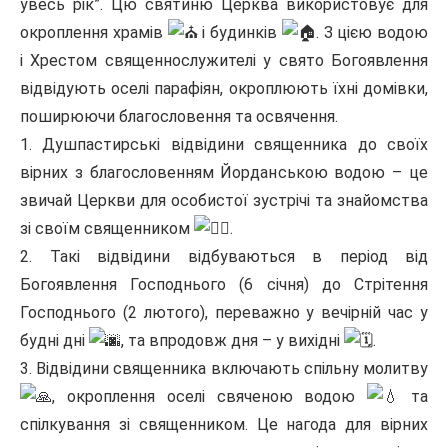
увесь рік”. Цю святиню Церква використовує для
окроплення храмів
і будинків
. З цією водою
і Хрестом священнослужителі у свято Богоявлення
відвідують оселі парафіян, окроплюють їхні домівки,
поширюючи благословення та освячення.
1. Душпастирські відвідини священника до своїх
вірних з благословенням Йорданською водою – це
звичай Церкви для особистої зустрічі та знайомства
зі своїм священником
.
2. Такі відвідини відбуваються в період від
Богоявлення Господнього (6 січня) до Стрітення
Господнього (2 лютого), переважно у вечірній час у
будні дні
, та впродовж дня – у вихідні
.
3. Відвідини священника включають спільну молитву
, окроплення оселі свяченою водою
та
спілкування зі священником. Це нагода для вірних