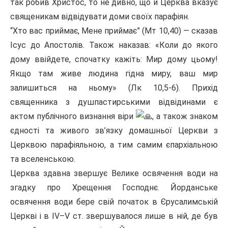
так робив Христос, то не дивно, що й Церква вказує
священикам відвідувати доми своїх парафіян.
“Хто вас приймає, Мене приймає” (Мт 10,40) — сказав
Ісус до Апостолів. Також наказав: «Коли до якого
дому ввійдете, спочатку кажіть: Мир дому цьому!
Якщо там живе людина гідна миру, ваш мир
залишиться на ньому» (Лк 10,5-6). Прихід
священника з душпастирськими відвідинами є
актом публічного визнання віри
, а також знаком
єдності та живого зв’язку домашньої Церкви з
Церквою парафіяльною, а тим самим єпархіальною
та вселенською.
Церква здавна звершує Велике освячення води на
згадку про Хрещення Господнє. Йорданське
освячення води бере свій початок в Єрусалимській
Церкві і в IV–V ст. звершувалося лише в ній, де був