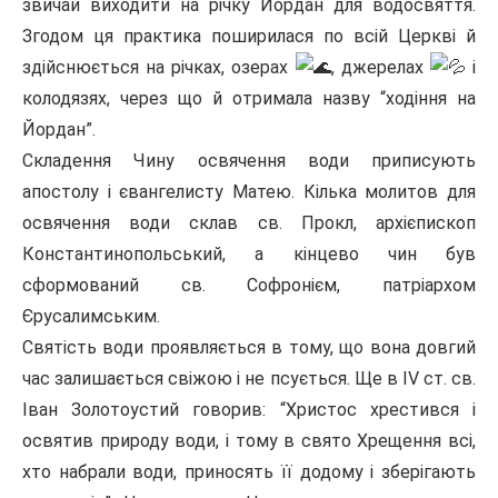
звичай виходити на річку Йордан для водосвяття.
Згодом ця практика поширилася по всій Церкві й
здійснюється на річках, озерах
, джерелах
і
колодязях, через що й отримала назву “ходіння на
Йордан”.
Складення Чину освячення води приписують
апостолу і євангелисту Матею. Кілька молитов для
освячення води склав св. Прокл, архієпископ
Константинопольський, а кінцево чин був
сформований св. Софронієм, патріархом
Єрусалимським.
Святість води проявляється в тому, що вона довгий
час залишається свіжою і не псується. Ще в IV ст. св.
Іван Золотоустий говорив: “Христос хрестився і
освятив природу води, і тому в свято Хрещення всі,
хто набрали води, приносять її додому і зберігають