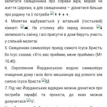
запитати священника про справи віри, моралі чи
життя Церкви, а для священника – дізнатися більше
про родину та її потреби
.
4. Молитва відбувається у вітальній (гостьовій)
кімнаті
. На столику або перед іконою
запалюють свічку, і всі присутні в домі беруть участь
у спільній молитві.
5. Священник символізує прихід самого Ісуса Христа,
бо Ісус сказав: «Хто вас приймає, мене приймає» (Мт
10,40).
6. Окроплення Йорданською водою символізує
очищення дому і всіх його мешканців від усякого зла
силою Ісуса Христа
.
7. Під час Йорданських відвідин можна дізнатися про
потреби парафії та проєкти, до яких можна
долучитися
.