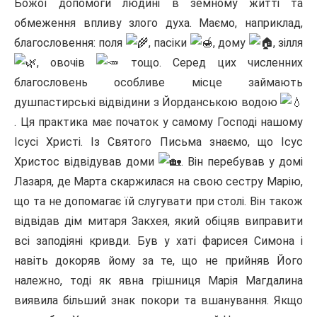
Божої допомоги людині в земному житті та
обмеження впливу злого духа. Маємо, наприклад,
благословення: поля
, пасіки
, дому
, зілля
, овочів
тощо. Серед цих численних
благословень особливе місце займають
душпастирські відвідини з Йорданською водою
. Ця практика має початок у самому Господі нашому
Ісусі Христі. Із Святого Письма знаємо, що Ісус
Христос відвідував доми
. Він перебував у домі
Лазаря, де Марта скаржилася на свою сестру Марію,
що та не допомагає їй слугувати при столі. Він також
відвідав дім митаря Закхея, який обіцяв виправити
всі заподіяні кривди. Був у хаті фарисея Симона і
навіть докоряв йому за те, що не прийняв Його
належно, тоді як явна грішниця Марія Магдалина
виявила більший знак покори та вшанування. Якщо