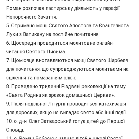
Роман розпочав пастирську діяльність у парафії
Непорочного Зачаття.
5. Отримано мощі Святого Апостола та Євангелиста
Луки з Ватикану на постійне почитання.
6. Щосереди проводиться молитовне онлайн-
читання Святого Письма.
7. Щомісяця виставляються мощі Святого Шарбеля
для почитання, що супроводжуються молитвами на
зцілення та помазанням олією.
8. Проведено триденні Різдвяні реколекції на тему:
«Свята Родина як зразок домашньої Церкви».
9. Після недільної Літургії проводиться катехизація
для дорослих, якщо не випадає свято або інші події.
10. о. д-н. Олег Затварський готує дітей до Першої
Сповіді.
11. о. Роман Бобесюк навчає дітей у школі Святої