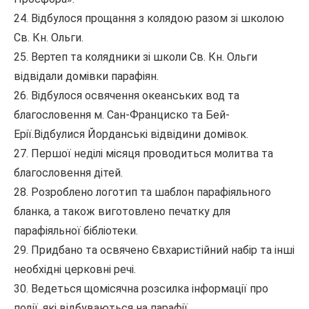
24. Відбулося прощання з колядою разом зі школою
Св. Кн. Ольги.
25. Вертеп та колядники зі школи Св. Кн. Ольги
відвідали домівки парафіян.
26. Відбулося освячення океанських вод та
благословення м. Сан-Франциско та Бей-
Ерії.Відбулися Йорданські відвідини домівок.
27. Першої неділі місяця проводиться молитва та
благословення дітей.
28. Розроблено логотип та шаблон парафіяльного
бланка, а також виготовлено печатку для
парафіяльної бібліотеки.
29. Придбано та освячено Євхаристійний набір та інші
необхідні церковні речі.
30. Ведеться щомісячна розсилка інформації про
події, які відбуваються на парафії.