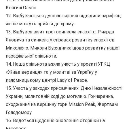
Княгині Ольги.
12. Відбуваються душпастирські відвідини парафіян,
які не можуть прийти до храму.
13. Відбувся візит протосинкела єпархії о. Річарда
Яновича та синкела у справах розвитку єпархії св.
Миколая о. Миколи Бурядника щодо розвитку нашої
парафіяльної спільноти.
14. Наша спільнота взяла участь у проєкті УГКЦ
«Жива вервиця» та у молитві за Україну у
паломницькому центрі Lady of Peace.
15. Участь у заходах присвячених: Дню Незалежності
України, молитовній ході до могили о. Гончаренка,
сходження на вершину гори Mission Peak, Жертвам
Голодомору.
16. Ведеться щоденне оновлення сторінки на
Facebook.