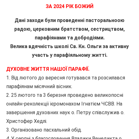
ЗА 2024 РІК БОЖИЙ
Дані заходи були проведенні пасторальноою
радою, церковним братством, сестрицтвом,
парафіянами та добродіями.
Велика вдячність школі Св. Кн. Ольги за активну
участь у парафіяльному житті.
ДУХОВНЕ ЖИТТЯ НАШОЇ ПАРАФІЇ.
1. Від лютого до вересня готувався та розсилався
парафіянам місячний вісник.
2. 25 лютого та 3 березня проведено великопосні
онлайн-реколекції ієромонахом Ігнатієм ЧСВВ. На
завершення духовних наук о. Петру співслужив о.
Христофер Хедлі.
3. Організовано пасхальний обід.
4. У серпні з благословення Владики Венедикта о.