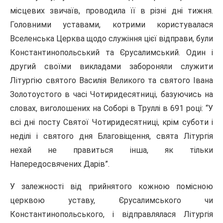
місцевих звичаїв, проводила її в різні дні тижня.
Головними уставами, котрими користувалася
Вселенська Церква щодо служіння цієї відправи, були
Константинопольський та Єрусалимський. Один і
другий своїми викладами забороняли служити
Літургію святого Василія Великого та святого Івана
Золотоустого в часі Чотиридесятниці, базуючись на
словах, виголошених на Соборі в Труллі в 691 році: “У
всі дні посту Святої Чотиридесятниці, крім суботи і
неділі і святого дня Благовіщення, свята Літургія
нехай не правиться інша, як тільки
Напередосвячених Дарів”.
У залежності від прийнятого кожною помісною
церквою уставу, Єрусалимського чи
Константинопольського, і відправлялася Літургія