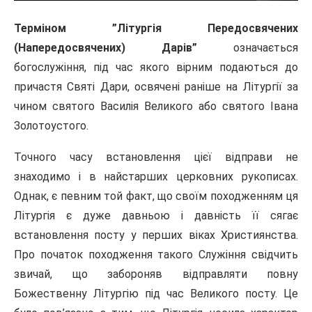
Терміном ”Літургія Передосвячених
(Напередосвячених) Дарів”
означається
богослужіння, під час якого вірним подаються до
причастя Святі Дари, освячені раніше на Літургії за
чином святого Василія Великого або святого Івана
Золотоустого.
Точного часу встановлення цієї відправи не
знаходимо і в най­старших церковних рукописах.
Однак, є певним той факт, що своїм походженням ця
Літургія є дуже давньою і давність її сягає
встановлення посту у перших віках Християнства.
Про початок походження такого Служіння свідчить
звичай, що забороняв відправляти повну
Божественну Літургію під час Великого посту. Це