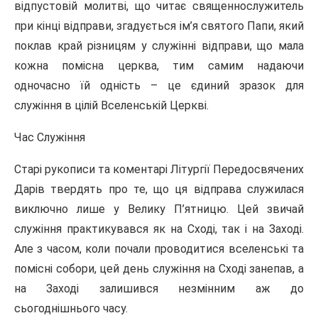
відпустовій молитві, що читає священнослужитель
при кінці відправи, згадується ім’я святого Папи, який
поклав край різницям у служінні відправи, що мала
кожна помісна церква, тим самим надаючи
одночасно їй одність – це єдиний зразок для
служіння в цілій Вселенській Церкві.
Час Служіння
Старі рукописи та коментарі Літургії Передосвячених
Дарів твердять про те, що ця відправа служилася
виключно лише у Велику П’ятницю. Цей звичай
служіння практикувався як на Сході, так і на Заході.
Але з часом, коли почали проводитися вселенські та
помісні собори, цей день служіння на Сході занепав, а
на Заході залишився незмінним аж до
сьогоднішнього часу.