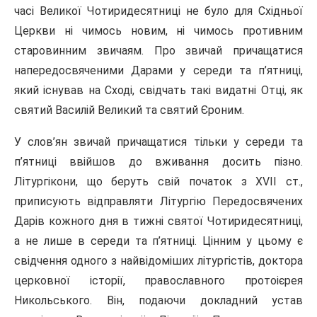
часі Великої Чотиридесятниці не було для Східньої
Церкви ні чимось новим, ні чимось противним
старовинним звичаям. Про звичай причащатися
напередосвяченими Дарами у середи та п’ятниці,
який існував на Сході, свідчать такі видатні Отці, як
святий Василій Великий та святий Єроним.
У слов’ян звичай причащатися тільки у середи та
п’ятниці ввійшов до вживання досить пізно.
Літургікони, що беруть свій початок з XVII ст.,
приписують відправляти Літургію Передосвячених
Дарів кожного дня в тижні святої Чотиридесятниці,
а не лише в середи та п’ятниці. Цінним у цьому є
свідчення одного з найвідоміших літургістів, доктора
церковної історії, право­славного протоієрея
Никольського. Він, подаючи докладний устав