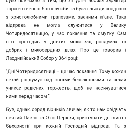
було пов’язано з тим, що Літургія носила характер
торжест­венної богослужби та була завжди поєднана
з христолюбними трапезами, званими аґапе. Така
відправа не могла служитися у Велику
Чотиридесятницю, у час покаяння та смутку. Сам
піст проходив у довгих молитвах, роздумах та
добрих і милосердних ділах. Про це говорив і
Лаодикійський Собор у 364 році:
“Дні Чотиридесятниці – це час покаяння. Тому кожен
нехай роздумує над своїми беззаконнями та нехай
уникає радісних торжеств, щоб не насичуватися
ними перед часом “.
Був, однак, серед вірників звичай, як то нам свідчать
святий Павло та Отці Церкви, приступати до святої
Євхаристії при кожній Господній відправі. Та з