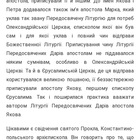
апостола, приписували її й іншим. До імен Якова і
Петра додавалося також ім’я апостола Марка, який
уклав так звану Передосвячену Літургію для потреб
Олександрійської Церкви, єпископом якої він був
сам і для якої уклав і повний чин відправи
Божественної Літургії. Приписування чину Літургії
Передосвячених Дарів апостолам не піддавалося
ніяким сумнівам, особливо в Олександрійській
Церкві. Та й в Єрусалимській Церкві, де ця відправа
користувалася великою пошаною, її беззастережно
приписували апостолу Якову, першому єпископу
Єрусалима. Так і поширилася практика вважати
автором Літургії Передосвячених Дарів апостола
Якова.
Цікавими є свідчення святого Прокла, Константино-
польського архієпископа. Він говорить про те, що