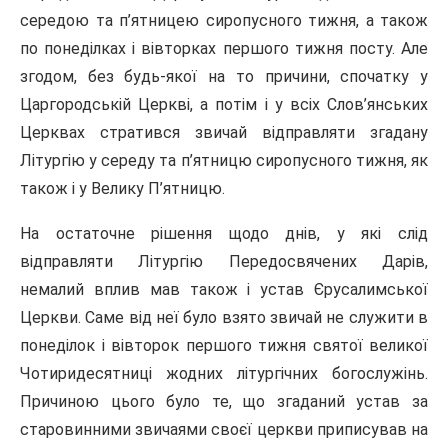
середою та п’ятницею сиропусного тижня, а також
по понеділках і вівторках першого тижня посту. Але
згодом, без будь-якої на то причини, спочатку у
Царгородській Церкві, а потім і у всіх Слов’янських
Церквах стратився звичай відправляти згадану
Літургію у середу та п’ятницю сиропусного тижня, як
також і у Велику П’ятницю.
На остаточне рішення щодо днів, у які слід
відправляти Літургію Передосвячених Дарів,
немалий вплив мав також і устав Єрусалимської
Церкви. Саме від неї було взято звичай не служити в
понеділок і вівторок першого тижня святої великої
Чотиридесятниці жодних літургічних богослужінь.
Причиною цього було те, що згаданий устав за
старовинними звичаями своєї церкви приписував на