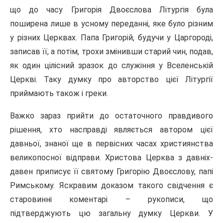
що до часу Григорія Двоєслова Літургія була
поширена лише в усному переданні, яке було різним
у різних Церквах. Папа Григорій, будучи у Царгороді,
записав її, а потім, трохи змінивши старий чин, подав,
як один цілісний зразок до служіння у Вселенській
Церкві. Таку думку про авторство цієї Літургії
приймають також і греки.
Важко зараз прийти до остаточного правдивого
рішення, хто насправді являється автором цієї
давньої, знаної ще в первісних часах християнства
великопосної відправи. Христова Церква з давніх-
давен приписує її святому Григорію Двоєслову, папі
Римському. Яскравим доказом такого свідчення є
старовинні коментарі – рукописи, що
підтверджують цю загальну думку Церкви. У