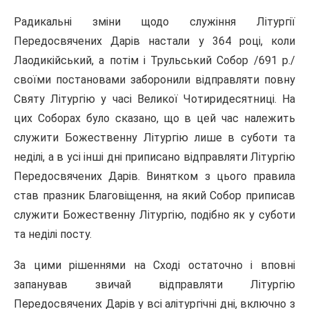
Радикальні зміни щодо служіння Літургії
Передосвячених Дарів настали у 364 році, коли
Лаодикійський, а потім і Трульський Собор /691 р./
своїми постановами заборонили відправляти повну
Святу Літургію у часі Великої Чотиридесятниці. На
цих Соборах було сказано, що в цей час належить
служити Божественну Літургію лише в суботи та
неділі, а в усі інші дні приписано відправляти Літургію
Передосвячених Дарів. Винятком з цього правила
став празник Благовіщення, на який Собор приписав
служити Божественну Літургію, подібно як у суботи
та неділі посту.
За цими рішеннями на Сході остаточно і вповні
запанував звичай відправляти Літургію
Передосвячених Дарів у всі алітургічні дні, включно з