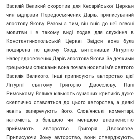
Василій Великий скоротив для Кесарійської Церкви
чин відправи Передосвячених Дарів, приписуваний
апостолу Якову. Разом з тим, він вніс до неї власні
молитви і в такому виді подав для служіння в
Константино­польській Церкві. Звідси вона була
поширена по цілому Сході, витіснивши Літургію
Напередосвячених Дарів апостола Якова. За деякими
грецькими списками вона почала носити ім’я святого
Василія Великого. Інші приписують авторство цієї
Літургії святому Григорію Двоєслову, Папі
Римському. Велика кількість сучасних критиків дуже
скептично ставляться до цього авторства, а деякі
навіть заперечують його. Слов’янські коментарі,
натомість, з більшою чи меншою впевненістю
приймають авторство Григорія Двоєслова.
Приписуючи йому авторство, вони стверджують,