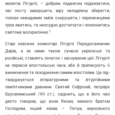
молитві Літургії, – добрим подвигом подвизатися,
час посту завершити, віру неподілену зберегти,
голови невидимих зміїв сокрушити, і переможцями
гріха явитись, та неосудно достигнути і поклонитись
святому воскресінню “.
Старі класичні коментарі Літургії Передосвячених
Дарів, а за ними також сучасні українські та
російські, ставлять початок і заснування цієї Літургії
на первісні апостольські часи, або й при­писують її
виникнення та походження самим апостолам. Це під­
тверджується літературними та літургійними
пам’ятниками давнини. Святий Софроній, патріарх
Єрусалимський /VII ст./, свідчить, що в його часі
дехто говорив, що вона Якова, званого братом
Господнім, інший казав – Петра, верховного