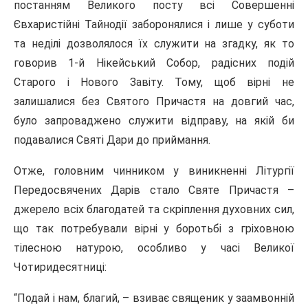
постанням Великого посту всі Совершенні
Євхаристійні Тайнодії заборонялися і лише у суботи
та неділі дозволялося їх служити на згадку, як то
говорив 1-й Нікейський Собор, радісних подій
Старого і Нового Завіту. Тому, щоб вірні не
залишалися без Святого Причастя на довгий час,
було запроваджено служити відправу, на якій би
подавалися Святі Дари до приймання.
Отже, головним чинником у виникненні Літургії
Перед­освячених Дарів стало Святе Причастя –
джерело всіх благодатей та скріплення духовних сил,
що так потребували вірні у боротьбі з гріховною
тілесною натурою, особливо у часі Великої
Чотиридесятниці:
“Подай і нам, благий, – взиває священик у заамвонній