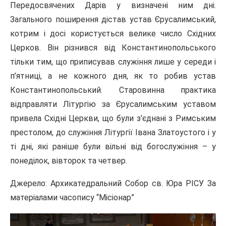
Передосвячених Дарів у визначені ним дні.
Загального поширення дістав устав Єрусалимський,
котрим і досі користується велике число Східних
Церков. Він різнився від Константинопольсь­кого
тільки тим, що приписував служіння лише у середи і
п’ятниці, а не кожного дня, як то робив устав
Константинопольський. Старовинна практика
відправляти Літургію за Єрусалимським уставом
привела Східні Церкви, що були з’єднані з Римським
престолом, до служіння Літургії Івана Златоустого і у
ті дні, які раніше були вільні від богослужіння – у
понеділок, вівторок та четвер.
Джерело: Архикатедральний Собор св. Юра РІСУ За
матеріалами часопису “Місіонар”