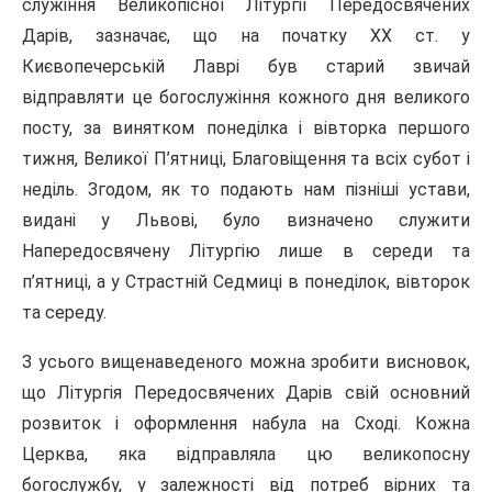
служіння Великопісної Літургії Передосвячених
Дарів, зазначає, що на початку XX ст. у
Києвопечерській Лаврі був старий звичай
відправляти це богослужіння кожного дня великого
посту, за винятком понеділка і вівторка першого
тижня, Великої П’ятниці, Благовіщення та всіх субот і
неділь. Згодом, як то подають нам пізніші устави,
видані у Львові, було визначено служити
Напередосвячену Літургію лише в середи та
п’ятниці, а у Страстній Седмиці в понеділок, вівторок
та середу.
З усього вищенаведеного можна зробити висновок,
що Літургія Передосвячених Дарів свій основний
розвиток і оформлення набула на Сході. Кожна
Церква, яка відправляла цю великопосну
богослужбу, у залежності від потреб вірних та