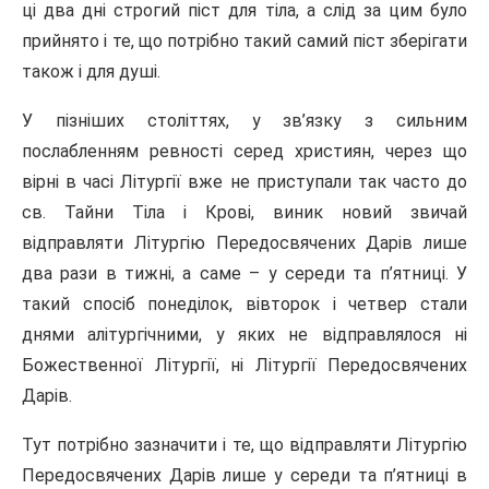
ці два дні строгий піст для тіла, а слід за цим було
прийнято і те, що потрібно такий самий піст зберігати
також і для душі.
У пізніших століттях, у зв’язку з сильним
послабленням ревності серед християн, через що
вірні в часі Літургії вже не приступали так часто до
св. Тайни Тіла і Крові, виник новий звичай
відправляти Літургію Передосвячених Дарів лише
два рази в тижні, а саме – у середи та п’ятниці. У
такий спосіб понеділок, вівторок і четвер стали
днями алітургічними, у яких не відправлялося ні
Божественної Літургії, ні Літургії Передосвячених
Дарів.
Тут потрібно зазначити і те, що відправляти Літургію
Передосвячених Дарів лише у середи та п’ятниці в